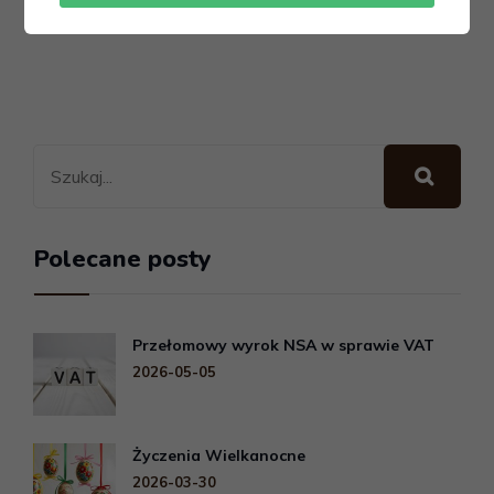
Polecane posty
Przełomowy wyrok NSA w sprawie VAT
2026-05-05
Życzenia Wielkanocne
2026-03-30