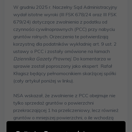
W grudniu 2025 r. Naczelny Sąd Administracyjny
wydał istotne wyroki (III FSK 678/24 oraz III FSK
679/24) dotyczące zwolnienia z podatku od
czynności cywilnoprawnych (PCC) przy nabyciu
gruntów rolnych. Orzeczenia te potwierdzają
korzystną dla podatników wykładnię art. 9 ust. 2
ustawy o PCC i zostały omówione na łamach
Dziennika Gazety Prawnej
. Do komentarza w
sprawie został poproszony jako ekspert Rafał
Kłagisz będący pełnomocnikiem skarżącej spółki
(cały artykuł poniżej w linku).
NSA wskazał, że zwolnienie z PCC obejmuje nie
tylko sprzedaż gruntów o powierzchni
przekraczającej 1 ha przeliczeniowy, lecz również
gruntów o mniejszej powierzchni, o ile wchodzą
one w skład gospodarstwa rolnego sprzedawcy.