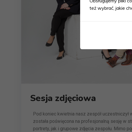
Obsługujemy pliki co
też wybrać, jakie ch
Sesja zdjęciowa
Pod koniec kwietnia nasz zespół uczestniczył 
została poświęcona na profesjonalną sesję w s
portrety, jak i grupowe zdjęcia zespołu. Mimo