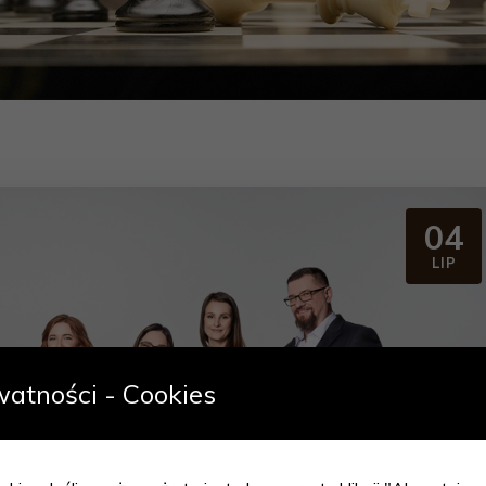
04
LIP
watności - Cookies