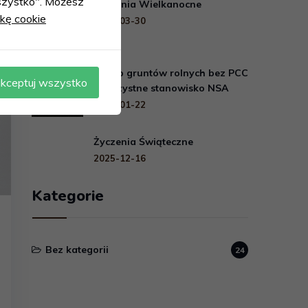
 wszystko". Możesz
Życzenia Wielkanocne
ykę cookie
2026-03-30
Zakup gruntów rolnych bez PCC
kceptuj wszystko
– korzystne stanowisko NSA
2026-01-22
Życzenia Świąteczne
2025-12-16
Kategorie
Bez kategorii
24