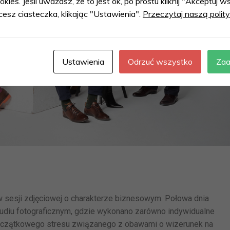
okies. Jeśli uważasz, że to jest ok, po prostu kliknij "Akceptuj
cesz ciasteczka, klikając "Ustawienia".
Przeczytaj naszą polit
Ustawienia
Odrzuć wszystko
Zaa
w sesji zdjęciowej o charakterze biznesowym. Połowa dnia
tudiu fotograficznym, gdzie wykonano zarówno indywidualne
 początkowego stresu związanego z obawami o wizerunek na