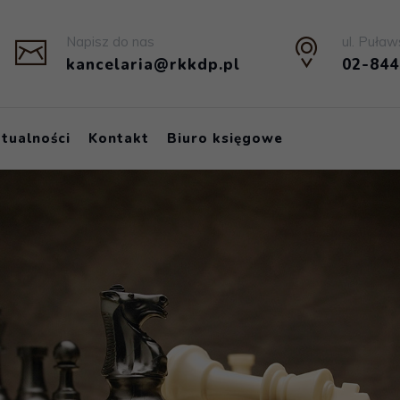
Napisz do nas
ul. Puław
kancelaria@rkkdp.pl
02-84
tualności
Kontakt
Biuro księgowe