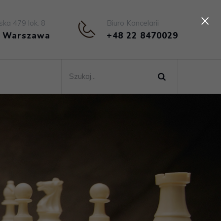
×
ska 479 lok. 8
Biuro Kancelarii
4 Warszawa
+48 22 8470029