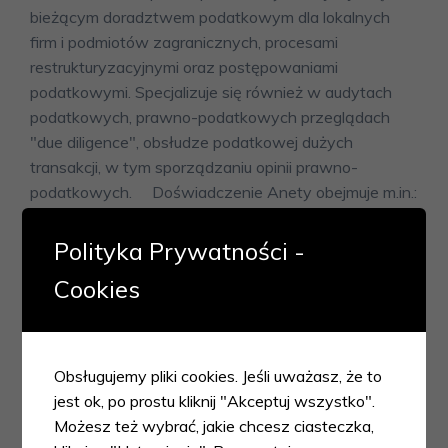
bieżącym doradztwem podatkowym dla lokalnych
firm i podmiotów zagranicznych, procesami
restrukturyzacyjnymi oraz postępowaniami
podatkowymi. Specjalizuje się również w audytach
podatkowych, prawno-podatkowych przeglądach
"due diligence", obsłudze podatkowej dużych
transakcji, w tym sporządzaniu opinii prawno-
podatkowych. Doświadczenie Anety obejmuje m.in.:
udział w zespole doradzającym zagranicznej
firmie lotniczej w transakcji nabycia udziałów w
Polityka Prywatności -
polskim przedsiębiorstwie,
Cookies
doradztwo dla międzynarodowych firm oraz
banków w zakresie struktury podatkowej
instrumentów finansowych, takich jak leasing i
cash-pooling,
Obsługujemy pliki cookies. Jeśli uważasz, że to
obsługę transakcji nabycia międzynarodowego
jest ok, po prostu kliknij "Akceptuj wszystko".
przedsiębiorstwa produkującego części
Możesz też wybrać, jakie chcesz ciasteczka,
samochodowe, obejmującą podatek VAT,