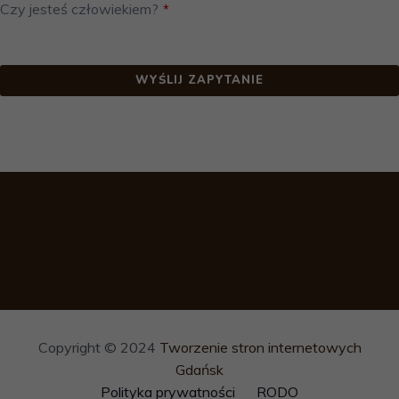
Czy jesteś człowiekiem?
*
WYŚLIJ ZAPYTANIE
This
field
should
be left
blank
Copyright © 2024
Tworzenie stron internetowych
Gdańsk
Polityka prywatności
RODO