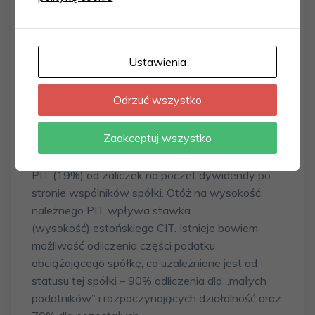
stawki podatku jest data (rok podatkowy)
podjęcia uchwały w sprawie podziału
wyniku finansowego netto, nie zaś data
Ustawienia
faktycznej wypłaty tego zysku ani rok, za
który jest wypłacany.
Odrzuć wszystko
Wykładnia prezentowana w powyższym wyroku
Zaakceptuj wszystko
może skutkować problemami praktycznymi,
chociażby w kontekście wysokości należnego
PIT (19%) od zaliczek na poczet dywidendy po
stronie wspólników spółki. Otóż na wysokość
należnego PIT wpływa stawka
(wysokość) estońskiego CIT. Istnieje bowiem
możliwość odliczenia części podatku
obciążającego spółkę, co uzależnione jest od
statusu tej spółki – 90% odliczenia dla „małych
podatników” i rozpoczynających działalność oraz