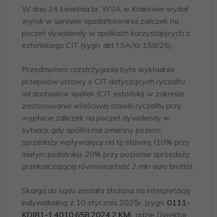
W dniu 24 kwietnia br. WSA w Krakowie wydał
wyrok w sprawie opodatkowania zaliczek na
poczet dywidendy w spółkach korzystających z
estońskiego CIT (sygn. akt I SA/Kr 158/25).
Przedmiotem rozstrzygania była wykładnia
przepisów ustawy o CIT dotyczących ryczałtu
od dochodów spółek (CIT estoński) w zakresie
zastosowania właściwej stawki ryczałtu przy
wypłacie zaliczek na poczet dywidendy w
sytuacji, gdy spółka ma zmienny poziom
sprzedaży wpływający na tę stawkę (10% przy
małym podatniku, 20% przy poziomie sprzedaży
przekraczającej równowartość 2 mln euro brutto).
Skarga do sądu została złożona na interpretację
indywidualną z 10 stycznia 2025r. (sygn.
0111-
KDIB1-1.4010.658.2024.2.KM
), gdzie Dyrektor