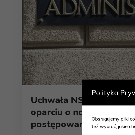
Polityka Pry
Uchwała NSA – można 
oparciu o nowe dowody 
Obsługujemy pliki co
postępowania zwykłeg
też wybrać, jakie ch