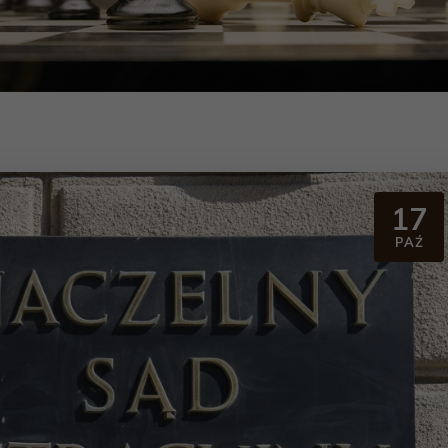
17
PAŹ