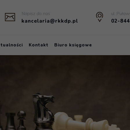
Napisz do nas
ul. Puław
kancelaria@rkkdp.pl
02-84
tualności
Kontakt
Biuro księgowe