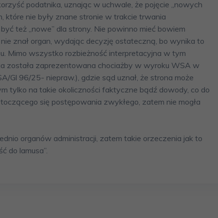
korzyść podatnika, uznając w uchwale, że pojęcie „nowych
 które nie były znane stronie w trakcie trwania
być też „nowe” dla strony. Nie powinno mieć bowiem
 nie znał organ, wydając decyzję ostateczną, bo wynika to
pisu. Mimo wszystko rozbieżność interpretacyjna w tym
nia została zaprezentowana chociażby w wyroku WSA w
I SA/Gl 96/25- niepraw.), gdzie sąd uznał, że strona może
ylko na takie okoliczności faktyczne bądź dowody, co do
ie toczącego się postępowania zwykłego, zatem nie mogła
dnio organów administracji, zatem takie orzeczenia jak to
ć do lamusa”.