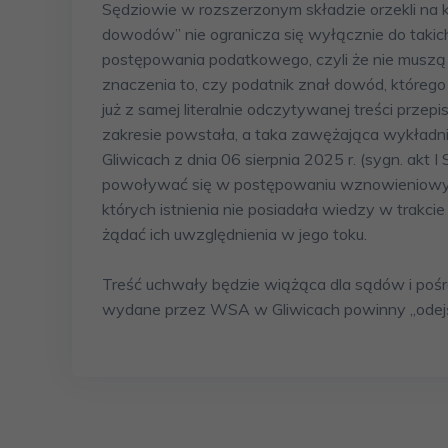
Sędziowie w rozszerzonym składzie orzekli na 
dowodów” nie ogranicza się wyłącznie do takich,
postępowania podatkowego, czyli że nie muszą 
znaczenia to, czy podatnik znał dowód, którego
już z samej literalnie odczytywanej treści prze
zakresie powstała, a taka zawężająca wykład
Gliwicach z dnia 06 sierpnia 2025 r. (sygn. akt 
powoływać się w postępowaniu wznowieniowym t
których istnienia nie posiadała wiedzy w trakc
żądać ich uwzględnienia w jego toku.
Treść uchwały będzie wiążąca dla sądów i pośre
wydane przez WSA w Gliwicach powinny „odejś