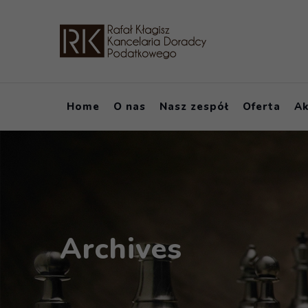
Skip
to
content
Home
O nas
Nasz zespół
Oferta
Ak
Archives