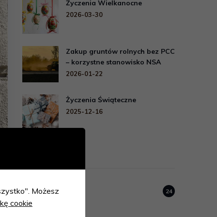
Życzenia Wielkanocne
2026-03-30
Zakup gruntów rolnych bez PCC
– korzystne stanowisko NSA
2026-01-22
Życzenia Świąteczne
2025-12-16
Kategorie
 wszystko". Możesz
Bez kategorii
24
ykę cookie