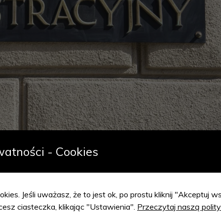
watności - Cookies
wznowić postępowanie w
znane stronie w trakcie
okies. Jeśli uważasz, że to jest ok, po prostu kliknij "Akceptuj
o
cesz ciasteczka, klikając "Ustawienia".
Przeczytaj naszą polit