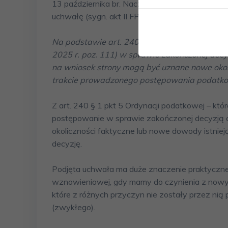
13 października br. Naczelny Sąd Administracy
uchwałę (sygn. akt II FPS 3/25) o następującej tr
Na podstawie art. 240 § 1 pkt 5 ustawy z dnia
2025 r. poz. 111) w sprawie zakończonej dec
na wniosek strony mogą być uznane nowe okoli
trakcie prowadzonego postępowania podatkowe
Z art. 240 § 1 pkt 5 Ordynacji podatkowej – k
postępowanie w sprawie zakończonej decyzją os
okoliczności faktyczne lub nowe dowody istniej
decyzję.
Podjęta uchwała ma duże znaczenie praktyczne
wznowieniowej, gdy mamy do czynienia z nowym
które z różnych przyczyn nie zostały przez n
(zwykłego).