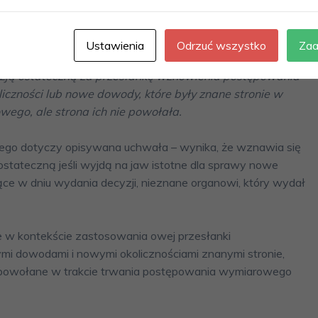
jny w składzie siedmiu sędziów wydał bardzo korzystną
eści:
Ustawienia
Odrzuć wszystko
Zaa
 29 sierpnia 1997 r. – Ordynacja podatkowa (Dz. U. z
yzją ostateczną za przesłankę wznowienia postępowania
czności lub nowe dowody, które były znane stronie w
go, ale strona ich nie powołała.
tórego dotyczy opisywana uchwała – wynika, że wznawia się
tateczną jeśli wyjdą na jaw istotne dla sprawy nowe
ące w dniu wydania decyzji, nieznane organowi, który wydał
 w kontekście zastosowania owej przesłanki
i dowodami i nowymi okolicznościami znanymi stronie,
ią powołane w trakcie trwania postępowania wymiarowego