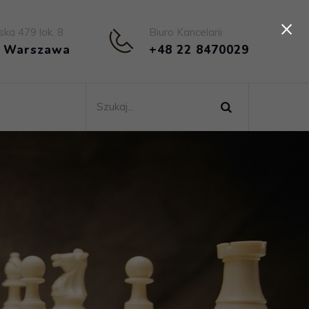
×
ska 479 lok. 8
Biuro Kancelarii
4 Warszawa
+48 22 8470029