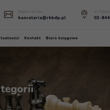
Napisz do nas
ul. Puław
kancelaria@rkkdp.pl
02-84
tualności
Kontakt
Biuro księgowe
tegorii