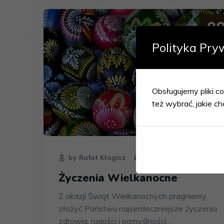
0
KW
Polityka Pry
Obsługujemy pliki co
też wybrać, jakie ch
by Rafał Kłagisz
Bez kategorii
0
Życzenia Wielkanocne
Z okazji Świąt Wielkanocnych pragniemy
złożyć Państwu najserdeczniejsze życzenia
zdrowia, radości i pomyślności.…