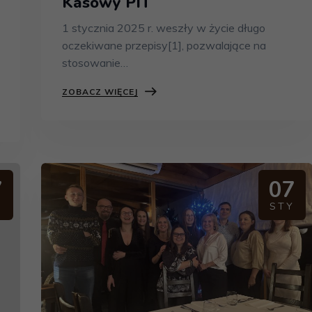
Kasowy PIT
1 stycznia 2025 r. weszły w życie długo
oczekiwane przepisy[1], pozwalające na
stosowanie…
ZOBACZ WIĘCEJ
7
07
Y
STY