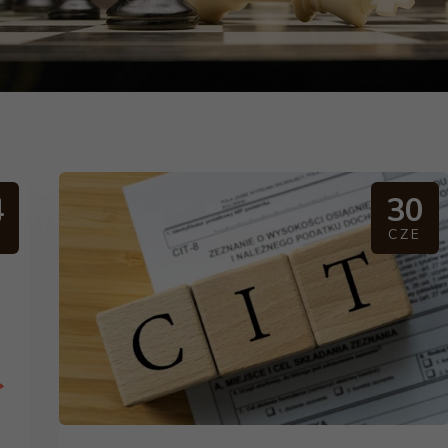
4
30
CZE