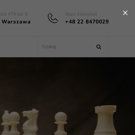
×
ska 479 lok. 8
Biuro Kancelarii
4 Warszawa
+48 22 8470029