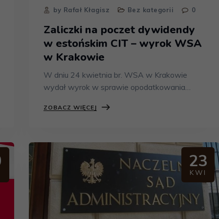
by Rafał Kłagisz
Bez kategorii
0
Zaliczki na poczet dywidendy
w estońskim CIT – wyrok WSA
w Krakowie
W dniu 24 kwietnia br. WSA w Krakowie
wydał wyrok w sprawie opodatkowania…
ZOBACZ WIĘCEJ
0
23
J
KWI