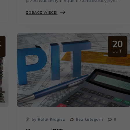
przed Naczelnym Sądem Administracyjnym…
ZOBACZ WIĘCEJ
4
20
R
LUT
by Rafał Kłagisz
Bez kategorii
0