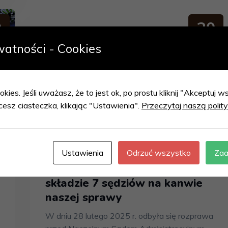
9
20
I
MAR
watności - Cookies
okies. Jeśli uważasz, że to jest ok, po prostu kliknij "Akceptuj
cesz ciasteczka, klikając "Ustawienia".
Przeczytaj naszą polit
by Rafał Kłagisz
Bez kategorii
0
Ustawienia
Odrzuć wszystko
Zaa
NSA podejmie uchwałę w
składzie 7 sędziów na kanwie
naszej sprawy
W dniu 28 lutego 2025 r. odbyła się rozprawa