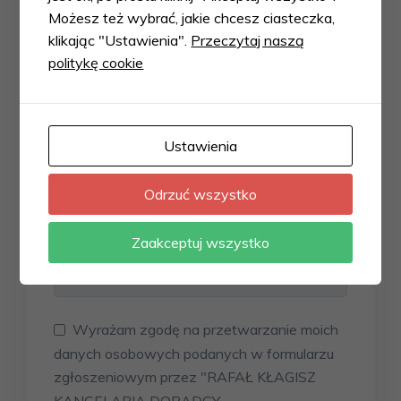
E-mail
*
Możesz też wybrać, jakie chcesz ciasteczka,
klikając "Ustawienia".
Przeczytaj naszą
politykę cookie
Telefon
*
Ustawienia
Treść zapytania
Odrzuć wszystko
Zaakceptuj wszystko
Wyrażam zgodę na przetwarzanie moich
danych osobowych podanych w formularzu
zgłoszeniowym przez "RAFAŁ KŁAGISZ
KANCELARIA DORADCY