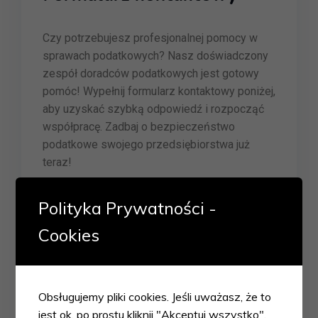
Czy potrzebujesz profesjonalnej pomocy w
sprawach podatkowych? Nasz doświadczony
zespół doradców podatkowych jest gotowy
pomóc! Wypełnij formularz kontaktowy poniżej,
aby uzyskać szybką odpowiedź i rozpocząć
współpracę. Zadbaj o bezpieczeństwo
podatkowe swojego przedsiębiorstwa już
teraz!
Polityka Prywatności -
Cookies
Imię i Nazwisko
Obsługujemy pliki cookies. Jeśli uważasz, że to
jest ok, po prostu kliknij "Akceptuj wszystko".