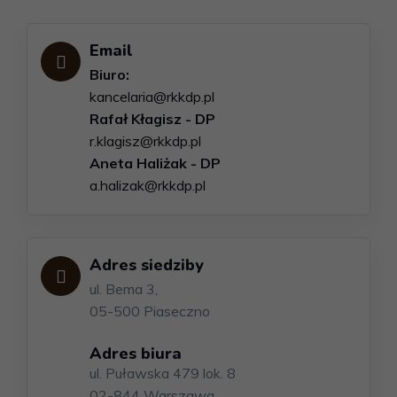
Email
Biuro:
kancelaria@rkkdp.pl
Rafał Kłagisz - DP
r.klagisz@rkkdp.pl
Aneta Haliżak - DP
a.halizak@rkkdp.pl
Adres siedziby
ul. Bema 3,
05-500 Piaseczno
Adres biura
ul. Puławska 479 lok. 8
02-844 Warszawa