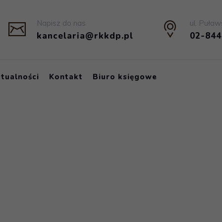
Napisz do nas
ul. Puław
kancelaria@rkkdp.pl
02-84
tualności
Kontakt
Biuro księgowe