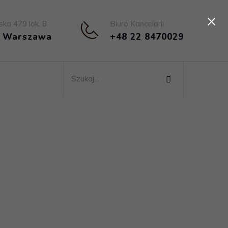
×
ska 479 lok. 8
Biuro Kancelarii
4 Warszawa
+48 22 8470029