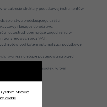
 w zakresie struktury podatkowej instrumentów
dsiębiorstwa produkującego części
kcyzowy i bieżące doradztwo,
róg i autostrad, obejmujące zagadnienia w
n transferowych oraz VAT,
i podmiotów pod kątem optymalizacji podatkowej
h, również na etapie postępowania przed
ch firm oraz krajowych spółek, w tym
 wszystko". Możesz
ykę cookie