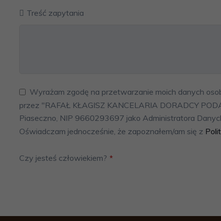
Treść zapytania
Wyrażam zgodę na przetwarzanie moich danych oso
przez "RAFAŁ KŁAGISZ KANCELARIA DORADCY PODATK
Piaseczno, NIP 9660293697 jako Administratora Danyc
Oświadczam jednocześnie, że zapoznałem/am się z
Poli
Czy jesteś człowiekiem?
*
This
field
should