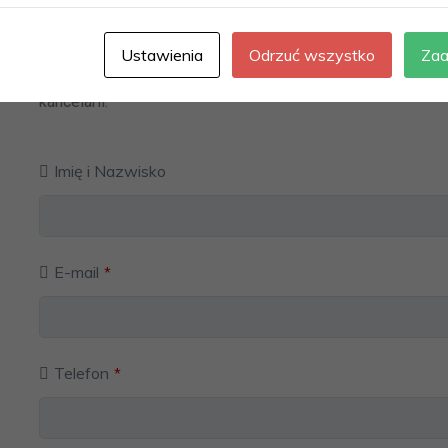
Formularz kontaktowy
Ustawienia
Odrzuć wszystko
Zaa
Jeśli masz jakieś pytania, bądź potrzebujesz pomocy sk
kancelarii.
Imię i Nazwisko
E-mail
*
Telefon
*