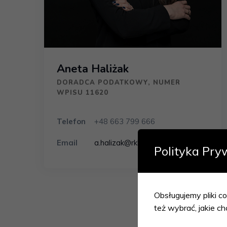
Aneta Haliżak
DORADCA PODATKOWY, NUMER
WPISU 11620
Telefon
+48 663 799 666
Email
a.halizak@rkkdp.pl
Polityka Pry
Obsługujemy pliki co
też wybrać, jakie ch