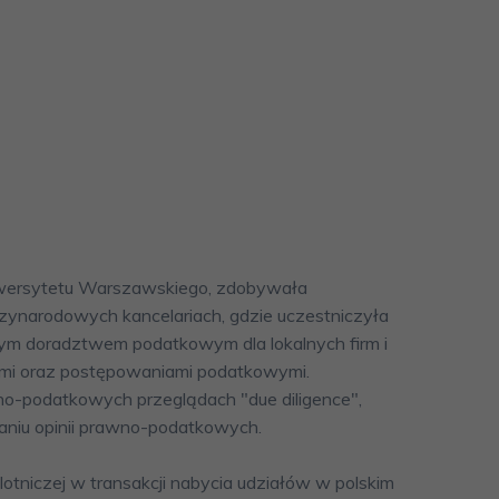
niwersytetu Warszawskiego, zdobywała
narodowych kancelariach, gdzie uczestniczyła
ym doradztwem podatkowym dla lokalnych firm i
ymi oraz postępowaniami podatkowymi.
no-podatkowych przeglądach "due diligence",
zaniu opinii prawno-podatkowych.
lotniczej w transakcji nabycia udziałów w polskim