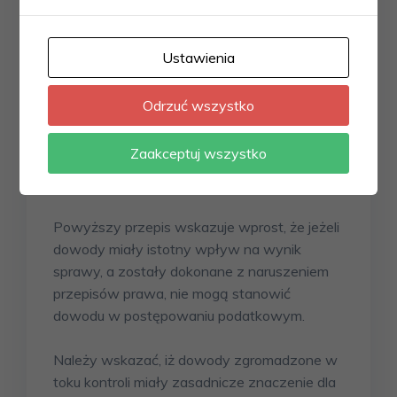
przez organ kontroli z naruszeniem
przepisów prawa w zakresie kontroli
działalności gospodarczej przedsiębiorcy,
Ustawienia
jeżeli miały istotny wpływ na wyniki
kontroli, nie mogą stanowić dowodu w
Odrzuć wszystko
żadnym postępowaniu administracyjnym,
podatkowym, karnym lub karno-skarbowym
Zaakceptuj wszystko
dotyczącym kontrolowanego
przedsiębiorcy.”
Powyższy przepis wskazuje wprost, że jeżeli
dowody miały istotny wpływ na wynik
sprawy, a zostały dokonane z naruszeniem
przepisów prawa, nie mogą stanowić
dowodu w postępowaniu podatkowym.
Należy wskazać, iż dowody zgromadzone w
toku kontroli miały zasadnicze znaczenie dla