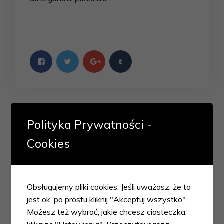
Dodaj komentarz
Polityka Prywatności -
Twój adres email nie zostanie opublikowany.
Cookies
Wymagane pola są oznaczone
*
Obsługujemy pliki cookies. Jeśli uważasz, że to
jest ok, po prostu kliknij "Akceptuj wszystko".
Możesz też wybrać, jakie chcesz ciasteczka,